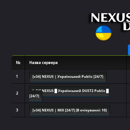
№
Назва сервера
1
[v34] NEXUS | Український Public [24/7]
[v34] NEXUS █ Український DUST2 Public █
2
[24/7]
3
[v34] NEXUS | MIX [24/7] [В очікуванні: 10]